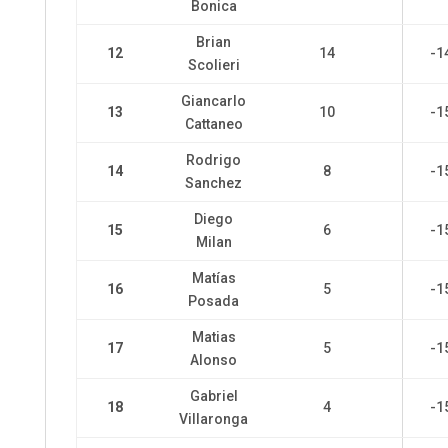
Bonica
Brian
12
14
-1
Scolieri
Giancarlo
13
10
-1
Cattaneo
Rodrigo
14
8
-1
Sanchez
Diego
15
6
-1
Milan
Matías
16
5
-1
Posada
Matias
17
5
-1
Alonso
Gabriel
18
4
-1
Villaronga