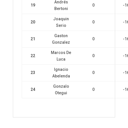
Andrés
19
0
-1
Bertoni
Joaquin
20
0
-1
Serio
Gaston
21
0
-1
Gonzalez
Marcos De
22
0
-1
Luca
Ignacio
23
0
-1
Abelenda
Gonzalo
24
0
-1
Otegui