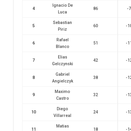
Ignacio De
4
86
-
Luca
Sebastian
5
60
-1
Piriz
Rafael
6
51
-1
Blanco
Elias
7
42
-1
Gelczynski
Gabriel
8
38
-1
Angielczyk
Maximo
9
32
-1
Castro
Diego
10
24
-1
Villarreal
Matias
11
18
-1