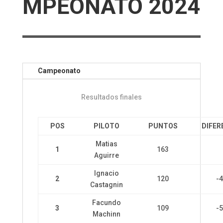
MPEONATO 2024
Campeonato
Resultados finales
POS
PILOTO
PUNTOS
DIFER
Matias
1
163
Aguirre
Ignacio
2
120
-
Castagnin
Facundo
3
109
-
Machinn