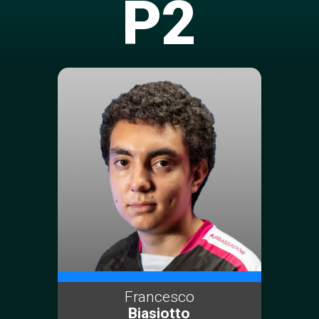
P2
Francesco
Biasiotto