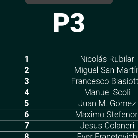
P3
1
Nicolás Rubilar
2
Miguel San Martí
3
Francesco Biasiot
4
Manuel Scoli
5
Juan M. Gómez
6
Maximo Stefeno
7
Jesus Colaneri
8
Ever Franetovich