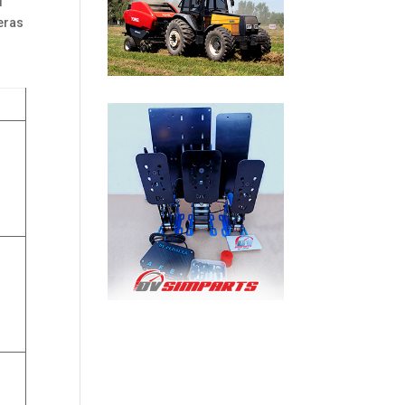
l
reras