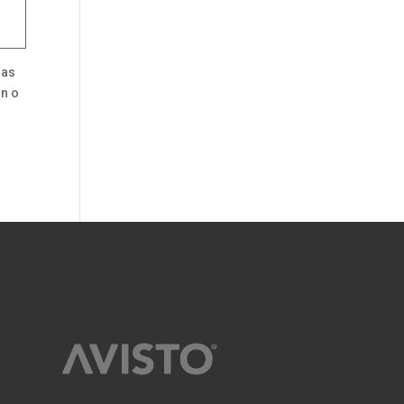
ras
ón o