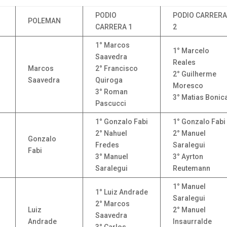
PODIO
PODIO CARRER
POLEMAN
CARRERA 1
2
1° Marcos
1° Marcelo
Saavedra
Reales
–
Marcos
2° Francisco
2° Guilherme
Saavedra
Quiroga
Moresco
3° Roman
3° Matias Bonic
Pascucci
1° Gonzalo Fabi
1° Gonzalo Fabi
2° Nahuel
2° Manuel
–
Gonzalo
Fredes
Saralegui
Fabi
3° Manuel
3° Ayrton
Saralegui
Reutemann
1° Manuel
1° Luiz Andrade
Saralegui
2° Marcos
–
Luiz
2° Manuel
Saavedra
Andrade
Insaurralde
3° Carlos