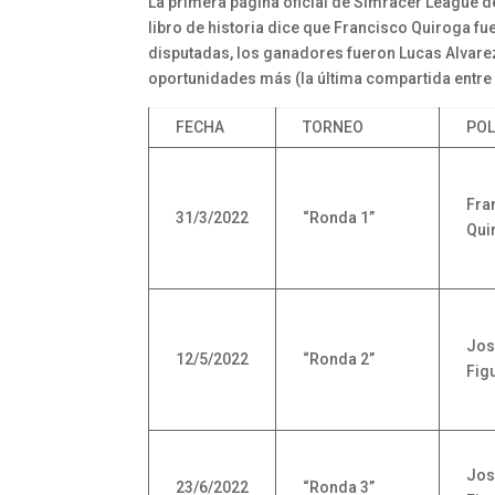
La primera página oficial de Simracer League d
libro de historia dice que Francisco Quiroga fu
disputadas, los ganadores fueron Lucas Alvarez y
oportunidades más (la última compartida entre S
FECHA
TORNEO
PO
Fra
31/3/2022
“Ronda 1”
Qui
Jos
12/5/2022
“Ronda 2”
Fig
Jos
23/6/2022
“Ronda 3”