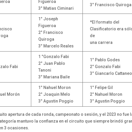
ueroa
Figueroa
3° Francisco Quiroga
3° Matias Ciminari
1° Joseph
*El formato del
Figueroa
ncisco
Clasificatorio era sól
2° Francisco
roga
de
Quiroga
una carrera
3° Marcelo Reales
1 °Gonzalo Fabi
1° Pablo Godes
2° Juan Pablo
zalo Fabi
2° Gonzalo Fabi
Tanoni
3° Giancarlo Cattane
3° Mariana Baile
1° Nahuel Moron
1° Felipe Gil
uel Morón
2° Joaquin Melo
2° Nahuel Moron
3° Agustin Poggio
3° Agustin Poggio
ito apertura de cada ronda, campeonato o sesión, y el 2023 no fue l
categoría mantuvo la confianza en el circuito que siempre brindó gr
en 3 ocasiones.