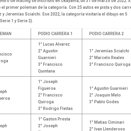
entro de iRacing se inscribió en Okayama, un 31 de marzo de 2022. E
e el primer poleman de la categoría. Con 25 autos en pista y dos car
 Jeremías Scialchi. Ese 2022, la categoría visitaría el dibujo en 5
erie 1 y Serie 2).
LEMAN
PODIO CARRERA 1
PODIO CARRERA 2
1° Lucas Alvarez
2° Agustin
1° Jeremías Scialchi
ncisco
Guarnieri
2° Marcelo Reales
roga
3° Francisco
3° Francisco Quiroga
Quintana
1° Joseph
Figueroa
1° Agustin Guarnieri
eph
2° Francisco
2° Joaquin Melo
ueroa
Quiroga
3° Pablo Godes
3° Rodrigo Fleitas
1° Gaston Presta
1° Matias Ciminari
eph
2° Joseph
2° Ivan Llenderoso