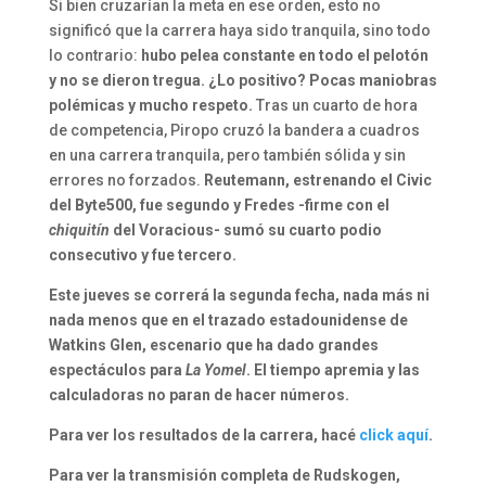
Si bien cruzarían la meta en ese orden, esto no
significó que la carrera haya sido tranquila, sino todo
lo contrario:
hubo pelea constante en todo el pelotón
y no se dieron tregua. ¿Lo positivo? Pocas maniobras
polémicas y mucho respeto.
Tras un cuarto de hora
de competencia, Piropo cruzó la bandera a cuadros
en una carrera tranquila, pero también sólida y sin
errores no forzados.
Reutemann, estrenando el Civic
del Byte500, fue segundo y Fredes -firme con el
chiquitín
del Voracious- sumó su cuarto podio
consecutivo y fue tercero.
Este jueves se correrá la segunda fecha, nada más ni
nada menos que en el trazado estadounidense de
Watkins Glen, escenario que ha dado grandes
espectáculos para
La Yomel
.
El tiempo apremia y las
calculadoras no paran de hacer números.
Para ver los resultados de la carrera, hacé
click aquí
.
Para ver la transmisión completa de Rudskogen,