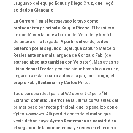
uruguayo del equipo Equus y Diego Cruz, que llegó
soldado a Giancarlo.
La Carrera 1 en el
bosque rudo
lo tuvo como
protagonista principal a Kaique Piropo.
El brasilero
se quedó con la pole a bordo del Veloster y tomó la
delantera en la largada.
A partir del verde, todos
pelearon por el segundo lugar
, que capturó Marcelo
Reales ante una mala largada de
Gonzalo Fabi (de
estreno absoluto también con Veloster
). Más atrás se
ubicó
Nahuel Fredes
y en ese pique hasta la curva uno,
llegaron a estar
cuatro autos a la par, con Longo, el
propio Fabi, Reutemann y Carlos Pinto.
Todo parecía ideal para el W2 con el
1-2
pero
“El
Extraño” cometió un error
en la última curva antes del
primer paso por recta principal, que lo penalizó con el
típico
slowdown
.
Allí perdió con todo el malón que
venía detrás suyo:
Ayrton Reutemann se convirtió en
el segundo de la competencia y Fredes en el tercero
.