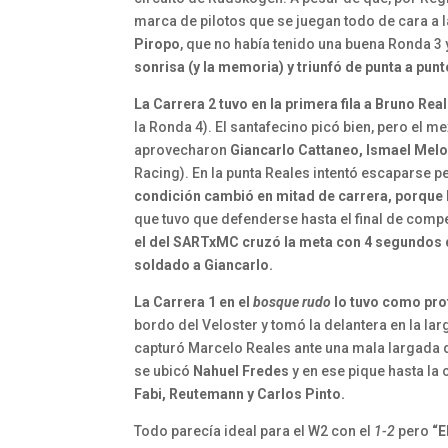
marca de pilotos que se juegan todo de cara a l
Piropo
, que no había tenido una buena Ronda 3 
sonrisa (y la memoria) y triunfó de punta a pun
La Carrera 2 tuvo en la primera fila a Bruno Rea
la Ronda 4). El santafecino picó bien, pero el m
aprovecharon
Giancarlo Cattaneo, Ismael Melo
Racing). En la punta Reales intentó escaparse p
condición cambió en mitad de carrera, porque
que tuvo que defenderse hasta el final de comp
el del SARTxMC cruzó la meta con 4 segundos d
soldado a Giancarlo.
La Carrera 1 en el
bosque rudo
lo tuvo como pro
bordo del Veloster y tomó la delantera en la la
capturó Marcelo Reales ante una mala largada
se ubicó
Nahuel Fredes
y en ese pique hasta la 
Fabi, Reutemann y Carlos Pinto.
Todo parecía ideal para el W2 con el
1-2
pero
“E