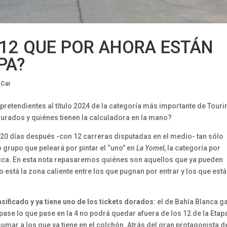
 12 QUE POR AHORA ESTÁN
PA?
 Car
 pretendientes al título 2024 de la categoría más importante de Touri
urados y quiénes tienen la calculadora en la mano?
20 días después -con 12 carreras disputadas en el medio- tan sólo
grupo que peleará por pintar el “uno” en
La Yomel
, la categoría por
ica. En esta nota repasaremos quiénes son aquellos que ya pueden
 está la zona caliente entre los que pugnan por entrar y los que está
ificado y ya tiene uno de los tickets dorados
: el de Bahía Blanca g
 pase lo que pase en la 4 no podrá quedar afuera de los 12 de la Etap
sumar a los que ya tiene en el colchón. Atrás del gran protagonista d