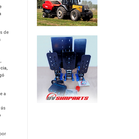
e
a
as de
a
o
,
cia,
egó
e a
rás
o
 por