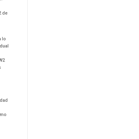
2 de
a lo
 dual
 W2
s
e
idad
timo
n