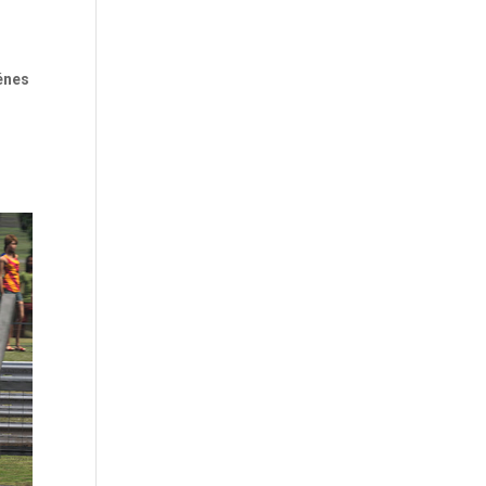
iénes