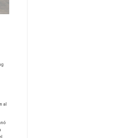
ng
n al
anó
a
el