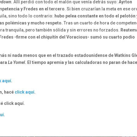
wdown
.
Allí perdió con todo el malón que venía detrás suyo:
Ayrton
mpetencia y Fredes en el tercero
. Si bien cruzarían la meta en ese or
ila, sino todo lo contrario:
hubo pelea constante en todo el pelotón 
ras polémicas y mucho respeto.
Tras un cuarto de hora de competen
ra tranquila, pero también sólida y sin errores no forzados.
Reutem
 Fredes -firme con el
chiquitín
del Voracious- sumó su cuarto podio
 más ni nada menos que en el trazado estadounidense de Watkins Gl
para
La Yomel
.
El tiempo apremia y las calculadoras no paran de hac
k aquí
.
n, hacé
click aquí
.
é click aquí.
uí
.