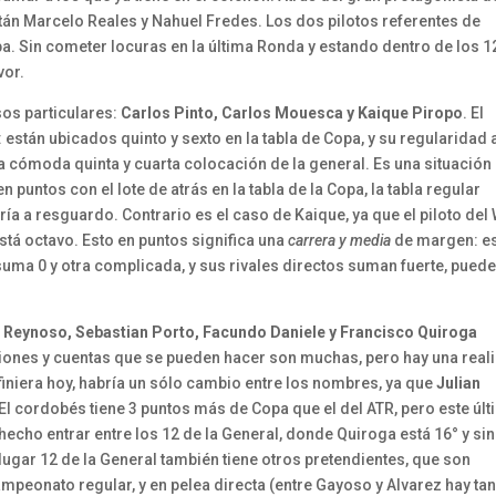
están Marcelo Reales y Nahuel Fredes. Los dos pilotos referentes de
pa. Sin cometer locuras en la última Ronda y estando dentro de los 1
vor.
os particulares:
Carlos Pinto, Carlos Mouesca y Kaique Piropo
. El
: están ubicados quinto y sexto en la tabla de Copa, y su regularidad 
la cómoda quinta y cuarta colocación de la general. Es una situación
 puntos con el lote de atrás en la tabla de la Copa, la tabla regular
ría a resguardo. Contrario es el caso de Kaique, ya que el piloto del
stá octavo. Esto en puntos significa una
carrera y media
de margen: e
 suma 0 y otra complicada, y sus rivales directos suman fuerte, pued
 Reynoso, Sebastian Porto, Facundo Daniele y Francisco Quiroga
ciones y cuentas que se pueden hacer son muchas, pero hay una real
efiniera hoy, habría un sólo cambio entre los nombres, ya que
Julian
El cordobés tiene 3 puntos más de Copa que el del ATR, pero este úl
hecho entrar entre los 12 de la General, donde Quiroga está 16° y sin
ugar 12 de la General también tiene otros pretendientes, que son
ampeonato regular, y en pelea directa (entre Gayoso y Alvarez hay ta