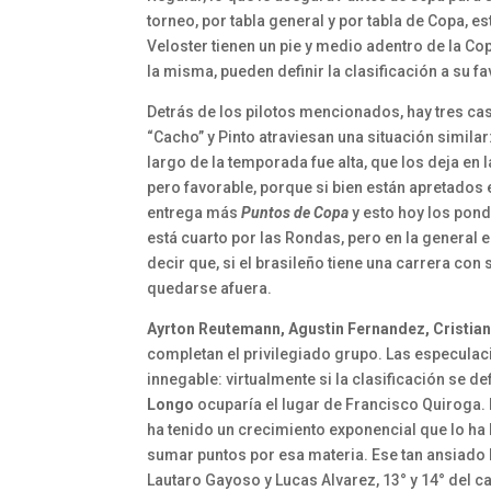
torneo, por tabla general y por tabla de Copa, 
Veloster tienen un pie y medio adentro de la Co
la misma, pueden definir la clasificación a su fa
Detrás de los pilotos mencionados, hay tres cas
“Cacho” y Pinto atraviesan una situación similar
largo de la temporada fue alta, que los deja en 
pero favorable, porque si bien están apretados en
entrega más
Puntos de Copa
y esto hoy los pond
está cuarto por las Rondas, pero en la general e
decir que, si el brasileño tiene una carrera con
quedarse afuera.
Ayrton Reutemann, Agustin Fernandez, Cristian
completan el privilegiado grupo. Las especula
innegable: virtualmente si la clasificación se d
Longo
ocuparía el lugar de Francisco Quiroga. 
ha tenido un crecimiento exponencial que lo ha 
sumar puntos por esa materia. Ese tan ansiado l
Lautaro Gayoso y Lucas Alvarez, 13° y 14° del c