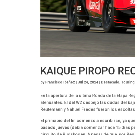
KAIQUE PIROPO RE
by
Francisco Ibañez
|
Jul 24, 2024
|
Destacado
,
Touring
En la apertura de la última Ronda de la Etapa Reg
atenuantes. El del W2 despejó las dudas del bajó
Reutemann y Nahuel Fredes fueron los escoltas
El principio del fin comenzó a escribirse, ya q
pasado jueves
(debía comenzar hace 15 días per
circuito de Rudskogen. A pesar de que, por Reg