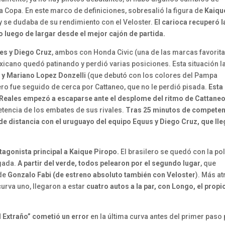
a Copa. En este marco de definiciones, sobresalió la figura de
Kaiqu
y se dudaba de su rendimiento con el Veloster.
El carioca recuperó l
to luego de largar desde el mejor cajón de partida.
les y Diego Cruz
, ambos con Honda Civic (una de las marcas favorit
exicano quedó patinando y perdió varias posiciones. Esta situación l
 y Mariano Lopez Donzelli
(que debutó con los colores del Pampa
ero fue seguido de cerca por Cattaneo, que no le perdió pisada.
Esta
 Reales empezó a escaparse ante el desplome del ritmo de Cattane
etencia de los embates de sus rivales.
Tras 25 minutos de competen
e distancia con el uruguayo del equipo Equus y Diego Cruz, que ll
tagonista principal a Kaique Piropo.
El brasilero se quedó con la pol
rgada.
A partir del verde, todos pelearon por el segundo lugar
, que
 de
Gonzalo Fabi (de estreno absoluto también con Veloster
). Más at
curva uno, llegaron a estar
cuatro autos a la par, con Longo, el propi
l Extraño” cometió un error
en la última curva antes del primer paso