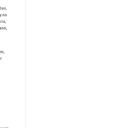
den,
y no
cia,
ann,
en,
er